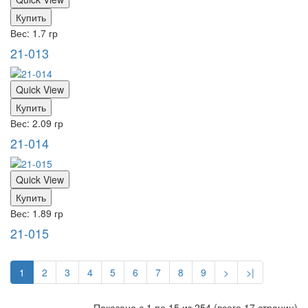
Купить
Вес: 1.7 гр
21-013
Quick View
Купить
Вес: 2.09 гр
21-014
Quick View
Купить
Вес: 1.89 гр
21-015
1
2
3
4
5
6
7
8
9
>
>|
Показано с 1 по 15 из 254 (всего 17 страниц)